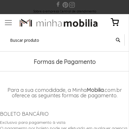
Sobre a empresa
Central de atendimento
Meu Carr
Formas de Pagamento
Para a sua comodidade, a Minha
Mobilia
.com.br
oferece as seguintes formas de pagamento.
BOLETO BANCÁRIO
Exclusivo para pagamento à vista.
O pagamento por boleto pode ser efetuado em qualquer agencia