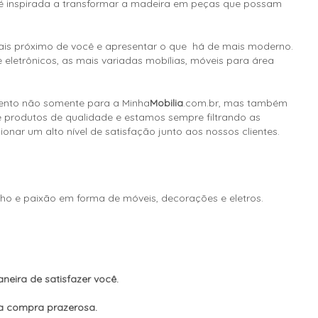
é inspirada a transformar a madeira em peças que possam
ais próximo de você e apresentar o que há de mais moderno.
e eletrônicos, as mais variadas mobílias, móveis para área
mento não somente para a Minha
Mobilia
.com.br, mas também
te produtos de qualidade e estamos sempre filtrando as
nar um alto nível de satisfação junto aos nossos clientes.
nho e paixão em forma de móveis, decorações e eletros.
eira de satisfazer você.
a compra prazerosa.