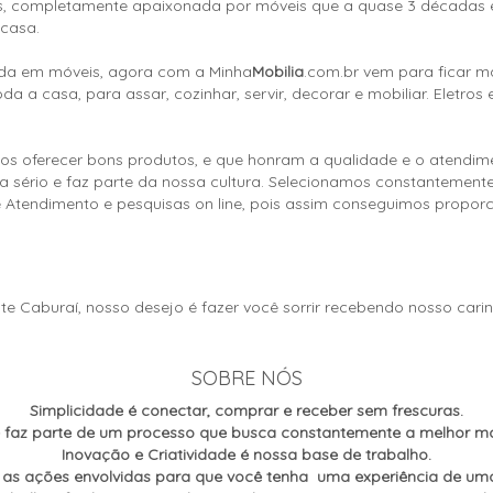
es, completamente apaixonada por móveis que a quase 3 décadas 
 casa.
ada em móveis, agora com a Minha
Mobilia
.com.br vem para ficar m
 a casa, para assar, cozinhar, servir, decorar e mobiliar. Eletros 
os oferecer bons produtos, e que honram a qualidade e o atendi
o a sério e faz parte da nossa cultura. Selecionamos constantemen
tendimento e pesquisas on line, pois assim conseguimos proporcio
te Caburaí, nosso desejo é fazer você sorrir recebendo nosso cari
SOBRE NÓS
Simplicidade é conectar, comprar e receber sem frescuras.
 faz parte de um processo que busca constantemente a melhor man
Inovação e Criatividade é nossa base de trabalho.
 as ações envolvidas para que você tenha uma experiência de um